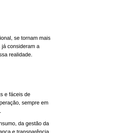
ional, se tornam mais
 já consideram a
ssa realidade.
s e fáceis de
 operação, sempre em
.
onsumo, da gestão da
ança e transparência.