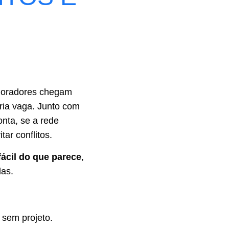
 moradores chegam
pria vaga. Junto com
nta, se a rede
ar conflitos.
ácil do que parece
,
das.
 sem projeto.