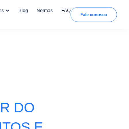
es
Blog
Normas
FAQ
Fale conosco
ER DO
ITOS E