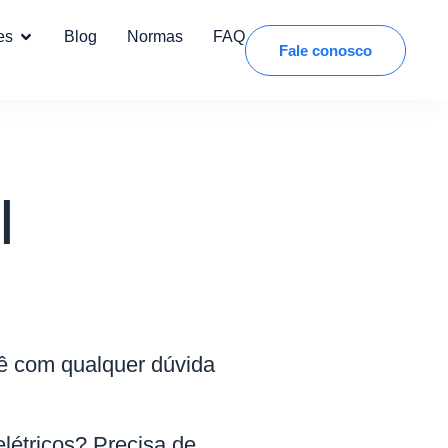
es
Blog
Normas
FAQ
Fale conosco
I
!
cê com qualquer dúvida
létricos? Precisa de